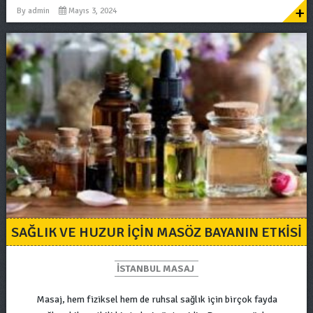
+
By
admin
Mayıs 3, 2024
SAĞLIK VE HUZUR İÇIN MASÖZ BAYANIN ETKISI
ISTANBUL MASAJ
Masaj, hem fiziksel hem de ruhsal sağlık için birçok fayda