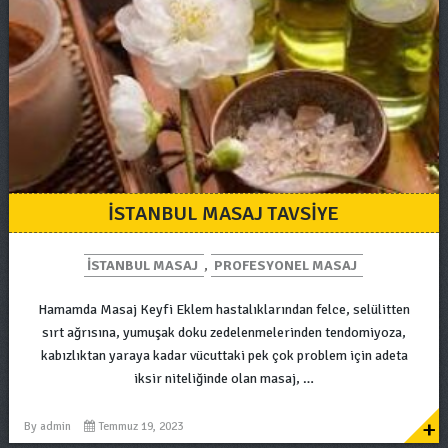
ISTANBUL MASAJ TAVSIYE
ISTANBUL MASAJ
,
PROFESYONEL MASAJ
Hamamda Masaj Keyfi Eklem hastalıklarından felce, selülitten
sırt ağrısına, yumuşak doku zedelenmelerinden tendomiyoza,
kabızlıktan yaraya kadar vücuttaki pek çok problem için adeta
iksir niteliğinde olan masaj, …
+
By
admin
Temmuz 19, 2023