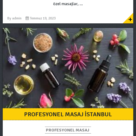
özel masajlar, …
+
By
admin
Temmuz 19, 2023
PROFESYONEL MASAJ ISTANBUL
PROFESYONEL MASAJ