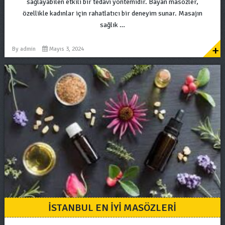
sağlayabilen etkili bir tedavi yöntemidir. Bayan masözler,
özellikle kadınlar için rahatlatıcı bir deneyim sunar. Masajın
sağlık …
+
By
admin
Mayıs 3, 2024
İSTANBUL EN İYI MASÖZLERI