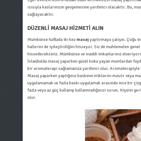
ısısıyla kaslarınızın gevşemesine yardımcı olacaktır. Bu, ma
sağlayacaktır.
DÜZENLI MASAJ HIZMETI ALIN
Mümkünse haftada iki kez
masaj
yaptırmaya çalışın. Çoğu in
hallerini de iyileştirdiğini hisseyor. Siz de muhtemelen genel
hissedeceksiniz. Mümkünse ve maddi imkanlarınız elveriyors
İstanbulda masaj yaparken güzel koku yayan mumlardan fayd
bir aromaterapi sağlamanıza yardımcı olur. Aromaterapiyle b
Masaj yaparken yaptığınız baskının miktarını masör veya mas
uygulamamak ve fazla baskı uygulamak arasında ince bir çizgi
fazla veya az güç kullanıp kullanmadığınızı sorun. Kişinin ge
olur.