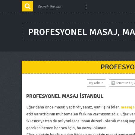
PROFESYONEL MASAJ, MA
PROFESYO
By
admin
Temmuz 18, 
PROFESYONEL MASAJ İSTANBUL
Eğer daha önce masaj yaptırdıysanız, yani işini bilen
masaj i
etki yarattığının muhtemelen farkına varmışsınızdır. Eğer v
iki cinsiyetten de milyonlarca insan düzenli olarak masaj yap
gereken hemen her şey için, bu yazıyı okuyun.
Eğer evinizin konforundan ödün vermeksizin masaj yaptırmak i