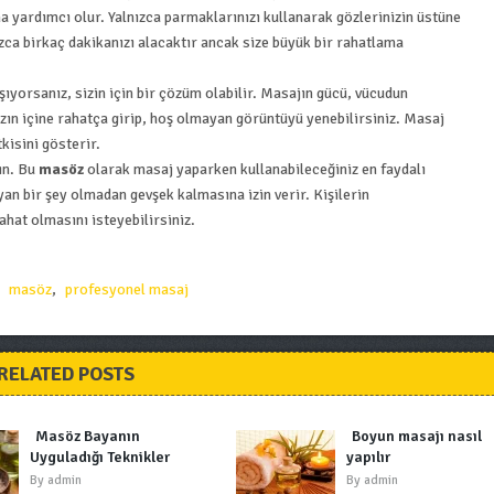
a yardımcı olur. Yalnızca parmaklarınızı kullanarak gözlerinizin üstüne
a birkaç dakikanızı alacaktır ancak size büyük bir rahatlama
ıyorsanız, sizin için bir çözüm olabilir. Masajın gücü, vücudun
zın içine rahatça girip, hoş olmayan görüntüyü yenebilirsiniz. Masaj
kisini gösterir.
rın. Bu
masöz
olarak masaj yaparken kullanabileceğiniz en faydalı
yan bir şey olmadan gevşek kalmasına izin verir. Kişilerin
hat olmasını isteyebilirsiniz.
,
masöz
,
profesyonel masaj
RELATED POSTS
Masöz Bayanın
Boyun masajı nasıl
Uyguladığı Teknikler
yapılır
By
admin
By
admin