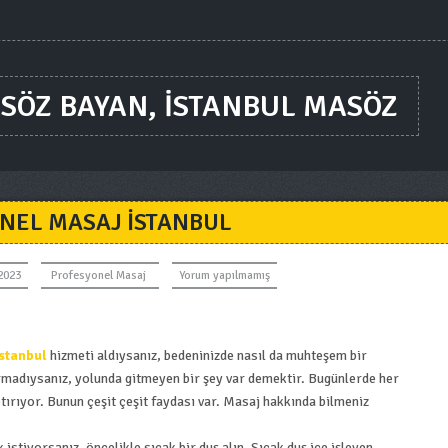
SÖZ BAYAN, ISTANBUL MASÖZ
NEL MASAJ ISTANBUL
2023
Profesyonel Masaj
Yorum yapılmamış
stanbul
hizmeti aldıysanız, bedeninizde nasıl da muhteşem bir
armadıysanız, yolunda gitmeyen bir şey var demektir. Bugünlerde her
tırıyor. Bunun çeşit çeşit faydası var. Masaj hakkında bilmeniz
stiyorsanız, öncelikle sıcak bir duş alın. Sıcak duş içe işleyen