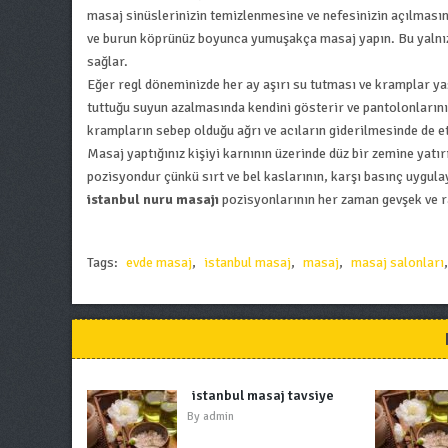
masaj sinüslerinizin temizlenmesine ve nefesinizin açılmasın
ve burun köprünüz boyunca yumuşakça masaj yapın. Bu yalnızc
sağlar.
Eğer regl döneminizde her ay aşırı su tutması ve kramplar yaş
tuttuğu suyun azalmasında kendini gösterir ve pantolonlarını
krampların sebep olduğu ağrı ve acıların giderilmesinde de et
Masaj yaptığınız kişiyi karnının üzerinde düz bir zemine yatı
pozisyondur çünkü sırt ve bel kaslarının, karşı basınç uygula
istanbul nuru masajı
pozisyonlarının her zaman gevşek ve ra
Tags:
evde masaj
,
istanbul masaj
,
masaj
,
masaj salonları
istanbul masaj tavsiye
By
admin